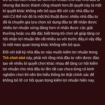
nhưng đạt được thành công nhanh hơn.Bí quyết này là một
bí quyết khác không nên bỏ qua đối với các nhà đầu tư
mới.Có thể nói đó là một thủ thuật được nhiều nhà đầu tư
đã là chuyên gia lựa chọn sử dụng đầu tư để nhận được
nhiều lợi nhuận xứng đáng hơn vì nhận được các giải
thưởng hoặc ưu đãi đặc biệt trong trò chơi sẽ giúp tăng cơ
hội nhận lợi nhuận lên rất nhiều so với trước đây,vì vậy đây
là một mẹo quan trọng khác không nên bỏ qua.
Đối với bất kỳ nhà đầu tư nào muốn kiếm lợi nhuận trong
Trò chơi slot
này, phải nói rằng nhà đầu tư nên được đào
tạo về nhiều bí quyết chơi khác nhau để tăng cơ hội kiếm
lợi nhuận cho nhà đầu tư lên rất cao chưa từng có kinh
nghiệm chơi thì nên tìm hiểu thông tin thật chính xác để
không bỏ lỡ cơ hội quan trọng kiếm lợi nhuận hiện nay.