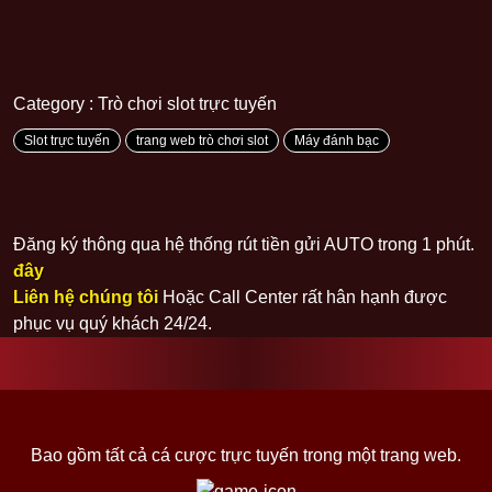
Category :
Trò chơi slot trực tuyến
Slot trực tuyến
trang web trò chơi slot
Máy đánh bạc
Đăng ký thông qua hệ thống rút tiền gửi AUTO trong 1 phút.
đây
Liên hệ chúng tôi
Hoặc Call Center rất hân hạnh được
phục vụ quý khách 24/24.
Bao gồm tất cả cá cược trực tuyến trong một trang web.