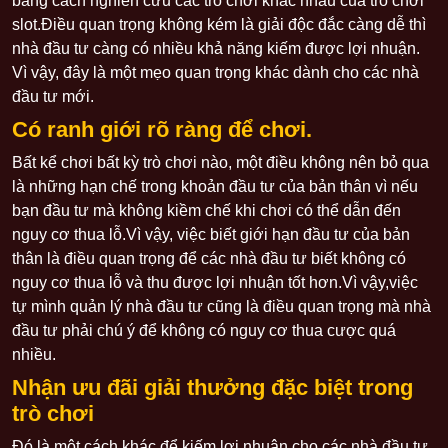
bằng cách nghiên cứu các trò chơi khác nhau của trò chơi
slot.Điều quan trọng không kém là giải độc đắc càng dễ thì
nhà đầu tư càng có nhiều khả năng kiếm được lợi nhuận.
Vì vậy, đây là một mẹo quan trọng khác dành cho các nhà
đầu tư mới.
Có ranh giới rõ ràng để chơi.
Bất kể chơi bất kỳ trò chơi nào, một điều không nên bỏ qua
là những hạn chế trong khoản đầu tư của bản thân vì nếu
bạn đầu tư mà không kiềm chế khi chơi có thể dẫn đến
nguy cơ thua lỗ.Vì vậy, việc biết giới hạn đầu tư của bản
thân là điều quan trọng để các nhà đầu tư biết không có
nguy cơ thua lỗ và thu được lợi nhuận tốt hơn.Vì vậy,việc
tự mình quản lý nhà đầu tư cũng là điều quan trọng mà nhà
đầu tư phải chú ý để không có nguy cơ thua cược quá
nhiều.
Nhận ưu đãi giải thưởng đặc biệt trong
trò chơi
Đó là một cách khác để kiếm lợi nhuận cho các nhà đầu tư