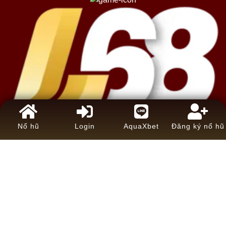
Copyright © 2024. AquaXbet All rights reserved.
Nổ hũ
Login
AquaXbet
Đăng ký nổ hũ
LOG-IN