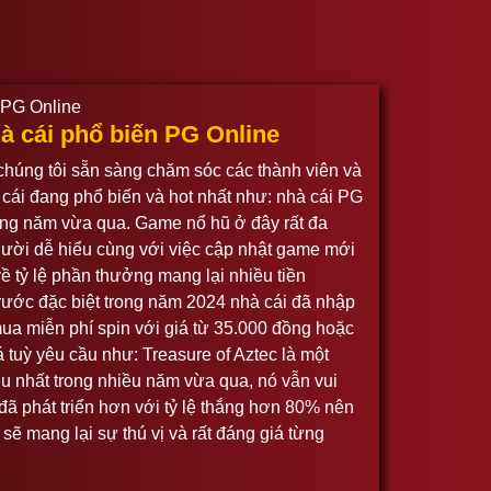
hà cái phổ biến PG Online
húng tôi sẵn sàng chăm sóc các thành viên và
 cái đang phổ biến và hot nhất như: nhà cái PG
ng năm vừa qua. Game nổ hũ ở đây rất đa
gười dễ hiểu cùng với việc cập nhật game mới
ề tỷ lệ phần thưởng mang lại nhiều tiền
ước đặc biệt trong năm 2024 nhà cái đã nhập
mua miễn phí spin với giá từ 35.000 đồng hoặc
á tuỳ yêu cầu như: Treasure of Aztec là một
 nhất trong nhiều năm vừa qua, nó vẫn vui
đã phát triển hơn với tỷ lệ thắng hơn 80% nên
sẽ mang lại sự thú vị và rất đáng giá từng