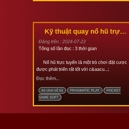
Kỹ thuật quay nổ hũ trực
tuyến
Đăng trên : 2024-07-22
Tổng số lần đọc : 3 thời gian
Nổ hũ trực tuyến là một trò chơi đặt cược
được phát triển rất tốt với c&aacu...;
Đọc thêm...
trò chơi nổ hũ
PRAGMATIC PLAY
POCKET
GAME SOFT