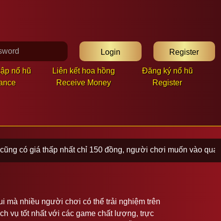
Login
Register
cập nổ hũ
Liên kết hoa hồng
Đăng ký nổ hũ
ance
Receive Money
Register
á thấp nhất chỉ 150 đồng, người chơi muốn vào quay lấy phần t
i mà nhiều người chơi có thể trải nghiệm trên
ch vụ tốt nhất với các game chất lượng, trực