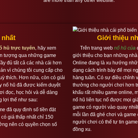
are more than any other website.
 nhất
Giới thiệu n
ổ hũ trực tuyến
, hãy xem
Trên trang web
nổ hũ của
c
 ấn tượng qua những game
giới thiệu cho bạn những nhà
y đủ tất cả các nhà cái hơn
Online đang là xu hướng nhữ
án vì chúng tôi cung cấp cho
dạng cách trình bày để mọi n
ỳ thích. Hơn nữa, còn có giải
hàng tuần. Có sự điều chỉnh v
y nổ hũ đã được kiểm duyệt
thưởng cho người chơi hơn tr
ơi đọc, học hỏi và dễ dàng
khẩu rất nhiều game online, 
 lợi thế như sau:
nổ hũ liên tục nổ được mọi gi
game có người vào quay nhiều
e đã quy định số tiền đặt
mỗi lần đã ghé chơi và game 
có giá thấp nhất chỉ 150
người chơi có thể tự tin game 
ởng nên có quyền chọn số
đồng xu.