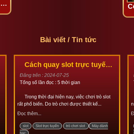
c
C
Bài viết / Tin tức
Cách quay slot trực tuyến
sử d
Đăng trên : 2024-07-25
Tổng số lần đọc : 5 thời gian
Trong thời đại hiện nay, việc chơi trò slot
rất phổ biến. Do trò chơi được thiết kế...
n
Đọc thêm...
Đ
slot
Slot trực tuyến
trò chơi slot
Máy đánh
bạc