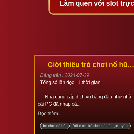
Làm quen với slot trự
tuyến
Giới thiệu trò chơi nổ hũ
zomb
Đăng trên : 2024-07-29
Tổng số lần đọc : 1 thời gian
Nhà cung cấp dịch vụ hàng đầu như nhà
cái PG đã nhập cá...
Đọc thêm...
trò chơi nổ hũ
Đặt cược trò chơi nổ hũ trực tuyến