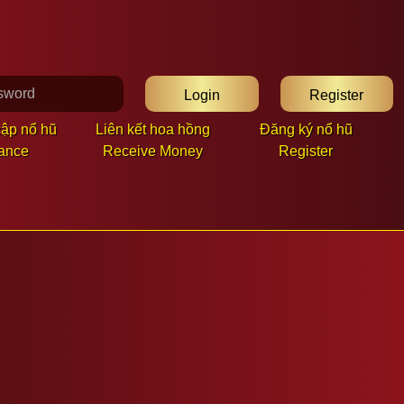
Login
Register
cập nổ hũ
Liên kết hoa hồng
Đăng ký nổ hũ
ance
Receive Money
Register