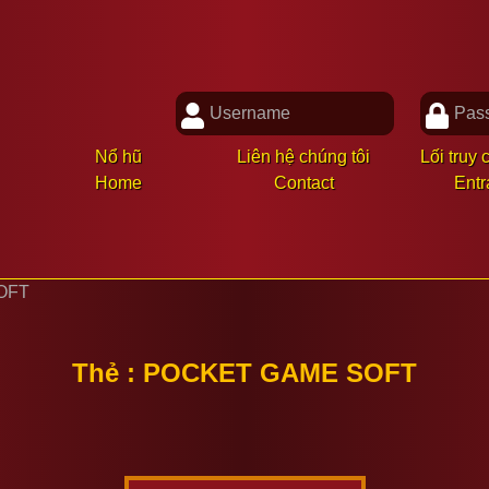
Nổ hũ
Liên hệ chúng tôi
Lối truy 
Home
Contact
Entr
OFT
Thẻ : POCKET GAME SOFT