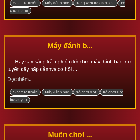
Slot trực tuyến
Máy đánh bạc
trang web trò chơi slot
trò
chơi nổ hũ
Máy đánh b...
Hãy sẵn sàng trải nghiệm trò chơi máy đánh bạc trực
tuyến đầy hấp dẫnnvà cơ hội ...
Đọc thêm...
Slot trực tuyến
Máy đánh bạc
trò chơi slot
trò chơi slot
trực tuyến
Muốn chơi ...