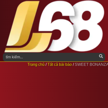
Trang chủ
/
Tất cả bài báo
/
SWEET BONANZ