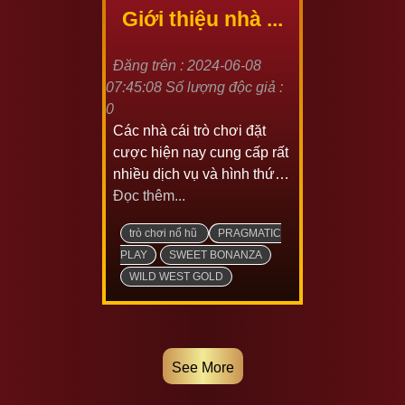
Giới thiệu nhà ...
Đăng trên : 2024-06-08
07:45:08
Số lượng độc giả :
0
Các nhà cái trò chơi đặt
cược hiện nay cung cấp rất
nhiều dịch vụ và hình thức
t...
Đọc thêm...
trò chơi nổ hũ
PRAGMATIC
PLAY
SWEET BONANZA
WILD WEST GOLD
See More