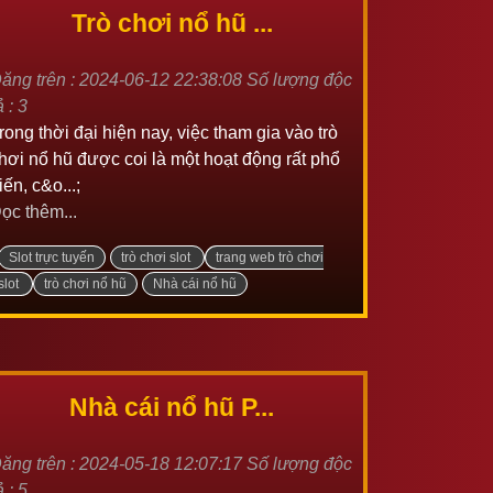
Trò chơi nổ hũ ...
ăng trên : 2024-06-12 22:38:08
Số lượng độc
ả : 3
rong thời đại hiện nay, việc tham gia vào trò
hơi nổ hũ được coi là một hoạt động rất phổ
iến, c&o...;
ọc thêm...
Slot trực tuyến
trò chơi slot
trang web trò chơi
slot
trò chơi nổ hũ
Nhà cái nổ hũ
Nhà cái nổ hũ P...
ăng trên : 2024-05-18 12:07:17
Số lượng độc
ả : 5