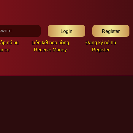
Login
Register
cập nổ hũ
Liên kết hoa hồng
Đăng ký nổ hũ
ance
Receive Money
Register