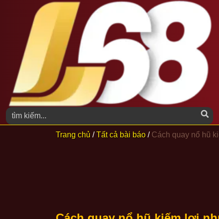
Trang chủ
/
Tất cả bài báo
/
Cách quay nổ hũ ki
Cách quay nổ hũ kiếm lợi nh