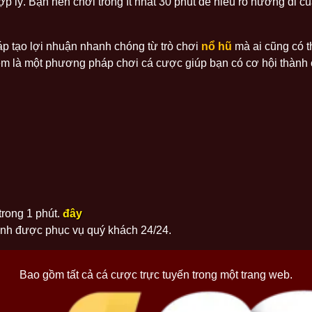
 lý. Bạn nên chơi trong ít nhất 30 phút để hiểu rõ hướng đi của
p tạo lợi nhuận nhanh chóng từ trò chơi
nổ hũ
mà ai cũng có t
em là một phương pháp chơi cá cược giúp bạn có cơ hội thành 
trong 1 phút.
đây
ạnh được phục vụ quý khách 24/24.
Bao gồm tất cả cá cược trực tuyến trong một trang web.