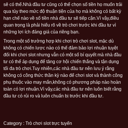
sẽ có thể.Nhà đầu tư cũng có thể chọn số tiền họ muốn trải
qua tùy theo mức độ thuận tiện của họ mà không có bất kỳ
hạn chế nào về số tiền nhà đầu tư sẽ tiếp cận.Vì vậy,điều
quan trọng là phải hiểu rõ về trò chơi trước khi đầu tư vì
những lợi ích đáng giá của riêng bạn.
Trong một số trường hợp khi chơi trò chơi slot, mặc dù
không có chiến lược nào có thể đảm bảo lợi nhuận tuyệt
đối khi chơi slot nhưng vẫn có một số bí quyết mà nhà đầu
tư có thể áp dụng để tăng cơ hội chiến thắng và tận dụng
tối đa trò chơi.Tuy nhiên,các nhà đầu tư nên lưu ý rằng
không có công thức thần kỳ nào để chơi slot và thành công
phụ thuộc vào may mắn,không có phương pháp nào hoàn
toàn có lợi nhuận.Vì vậy,các nhà đầu tư nên luôn biết rằng
đầu tư có rủi ro và luôn chuẩn bị trước khi đầu tư.
Category :
Trò chơi slot trực tuyến