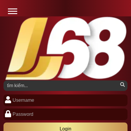
Login