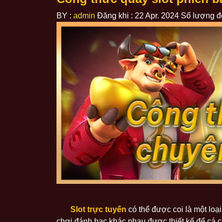
BY :
admin
Đăng khi : 22 Apr. 2024
Số lượng độ
Slot trực tuyến
có thể được coi là một loạ
chơi đánh bạc khác nhau được thiết kế để cá 