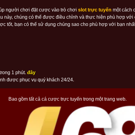
 người chơi đặt cược vào trò chơi
slot trực tuyến
một cách c
au này, chúng có thể được điều chỉnh và thực hiện phù hợp vớ
c tốt, bạn có thể sử dụng chúng sao cho phù hợp với bạn nhất
trong 1 phút.
đây
ạnh được phục vụ quý khách 24/24.
Bao gồm tất cả cá cược trực tuyến trong một trang web.