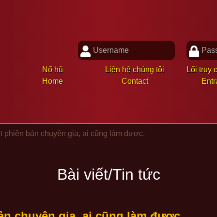
Nổ hũ
Liên hệ chúng tôi
Lối truy 
Home
Contact
Entr
t phiên bản chuyên gia, ai cũng làm được.
Bài viết/Tin tức
ản chuyên gia, ai cũng làm được.