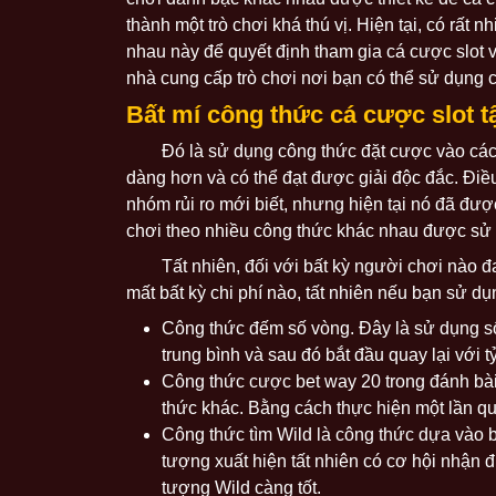
thành một trò chơi khá thú vị. Hiện tại, có rất
nhau này để quyết định tham gia cá cược slot 
nhà cung cấp trò chơi nơi bạn có thể sử dụng c
Bất mí công thức cá cược slot t
Đó là sử dụng công thức đặt cược vào các trò 
dàng hơn và có thể đạt được giải độc đắc. Điề
nhóm rủi ro mới biết, nhưng hiện tại nó đã đượ
chơi theo nhiều công thức khác nhau được sử 
Tất nhiên, đối với bất kỳ người chơi nào đang
mất bất kỳ chi phí nào, tất nhiên nếu bạn sử dụ
Công thức đếm số vòng. Đây là sử dụng số 
trung bình và sau đó bắt đầu quay lại với t
Công thức cược bet way 20 trong đánh bài 
thức khác. Bằng cách thực hiện một lần qu
Công thức tìm Wild là công thức dựa vào bi
tượng xuất hiện tất nhiên có cơ hội nhận đ
tượng Wild càng tốt.