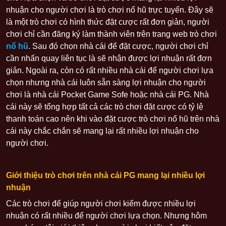
nhuận cho người chơi là trò chơi nổ hũ trực tuyến. Đây sẽ
là một trò chơi có hình thức đặt cược rất đơn giản, người
chơi chỉ cần đăng ký làm thành viên trên trang web trò chơi
nổ hũ
. Sau đó chọn nhà cái để đặt cược, người chơi chỉ
cần nhấn quay liên tục là sẽ nhận được lợi nhuận rất đơn
giản. Ngoài ra, còn có rất nhiều nhà cái để người chơi lựa
chọn nhưng nhà cái luôn sẵn sàng lợi nhuận cho người
chơi là nhà cái Pocket Game Sofe hoặc nhà cái PG. Nhà
cái này sẽ tổng hợp tất cả các trò chơi đặt cược có tỷ lệ
thanh toán cao nên khi vào đặt cược trò chơi nổ hũ trên nhà
cái này chắc chắn sẽ mang lại rất nhiều lợi nhuận cho
người chơi.
Giới thiệu
trò chơi trên nhà cái
PG
mang lại nhiều
lợi
nhuận
Các trò chơi để giúp người chơi kiếm được nhiều lợi
nhuận có rất nhiều để người chơi lựa chọn. Nhưng hôm