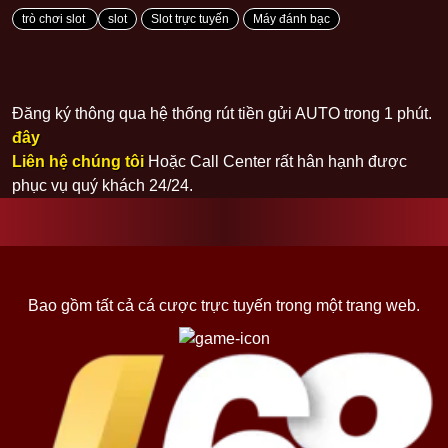
trò chơi slot
slot
Slot trực tuyến
Máy đánh bạc
Đăng ký thông qua hệ thống rút tiền gửi AUTO trong 1 phút.
đây
Liên hệ chúng tôi
Hoặc Call Center rất hân hạnh được
phục vụ quý khách 24/24.
Bao gồm tất cả cá cược trực tuyến trong một trang web.