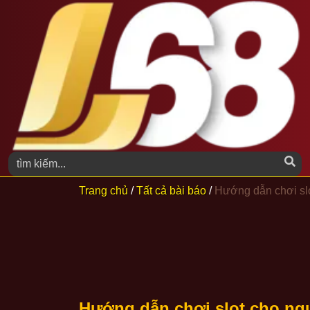
Trang chủ
/
Tất cả bài báo
/
Hướng dẫn chơi slo
Hướng dẫn chơi slot cho ngư