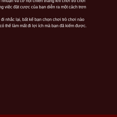
i nhuận và cơ hội chiến thắng khi chơi trò chơi
ằng việc đặt cược của bạn diễn ra một cách trơn
đi nhắc lại, bất kể bạn chọn chơi trò chơi nào
có thể làm mất đi lợi ích mà bạn đã kiếm được.