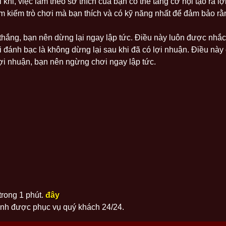
khi, việc làm theo sở thích của bạn có thể tăng cơ hội tạo ra lợ
tìm kiếm trò chơi mà bạn thích và có kỹ năng nhất để đảm bảo r
thắng, bạn nên dừng lại ngay lập tức. Điều này luôn được nhắc 
 đánh bạc là không dừng lại sau khi đã có lợi nhuận. Điều này 
 lợi nhuận, bạn nên ngừng chơi ngay lập tức.
trong 1 phút.
đây
ạnh được phục vụ quý khách 24/24.