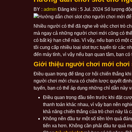
BY :
admin
Đăng khi : 5 Jul. 2024
Số lượng độc
Nhiều người có thể đã nghe về việc chơi trò ch
mà ngay cả những người chơi mới cũng có thể 
có bất kỳ hạn chế nào. Vì vậy, nếu bạn có một 
tôi cung cấp nhiều loại slot trực tuyến từ các n
đến máy tính, vì vậy nếu bạn quan tâm, bạn có 
Giới thiệu người chơi mới chơi 
Điều quan trọng để tăng cơ hội chiến thắng khi
người chơi mới chưa có chiến lược quyết định, h
tuyến, bạn có thể áp dụng những chỉ dẫn này và
Điều quan trọng đầu tiên trước khi đặt cượ
thanh toán khác nhau, vì vậy bạn nên nghiê
khả năng chiến thắng của trò chơi này là c
Không nên đầu tư một số tiền lớn quá đán
tiến xa hơn. Không cần phải đầu tư quá mứ