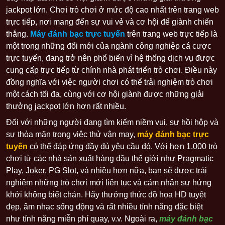
jackpot lớn. Chơi trò chơi ở mức độ cao nhất trên trang web
trực tiếp, nơi mang đến sự vui vẻ và cơ hội để giành chiến
thắng.
Máy đánh bạc trực tuyến
trên trang web trực tiếp là
một trong những đổi mới của ngành công nghiệp cá cược
trực tuyến, đang trở nên phổ biến vì hệ thống dịch vụ được
cung cấp trực tiếp từ chính nhà phát triển trò chơi. Điều này
đồng nghĩa với việc người chơi có thể trải nghiệm trò chơi
một cách tối đa, cùng với cơ hội giành được những giải
thưởng jackpot lớn hơn rất nhiều.
Đối với những người đang tìm kiếm niềm vui, sự hồi hộp và
sự thỏa mãn trong việc thử vận may,
máy đánh bạc trực
tuyến
có thể đáp ứng đầy đủ yêu cầu đó. Với hơn 1.000 trò
chơi từ các nhà sản xuất hàng đầu thế giới như Pragmatic
Play, Joker, PG Slot, và nhiều hơn nữa, bạn sẽ được trải
nghiệm những trò chơi mới liên tục và cảm nhận sự hứng
khởi không biết chán. Hãy thưởng thức đồ họa HD tuyệt
đẹp, âm nhạc sống động và rất nhiều tính năng đặc biệt
như tính năng miễn phí quay, v.v. Ngoài ra,
máy đánh bạc