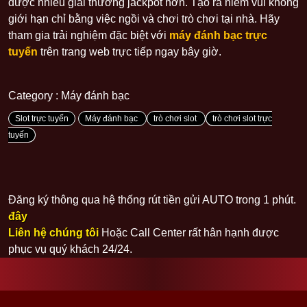
được nhiều giải thưởng jackpot hơn. Tạo ra niềm vui không
giới hạn chỉ bằng việc ngồi và chơi trò chơi tại nhà. Hãy
tham gia trải nghiệm đặc biệt với
máy đánh bạc trực
tuyến
trên trang web trực tiếp ngay bây giờ.
Category :
Máy đánh bạc
Slot trực tuyến
Máy đánh bạc
trò chơi slot
trò chơi slot trực
tuyến
Đăng ký thông qua hệ thống rút tiền gửi AUTO trong 1 phút.
đây
Liên hệ chúng tôi
Hoặc Call Center rất hân hạnh được
phục vụ quý khách 24/24.