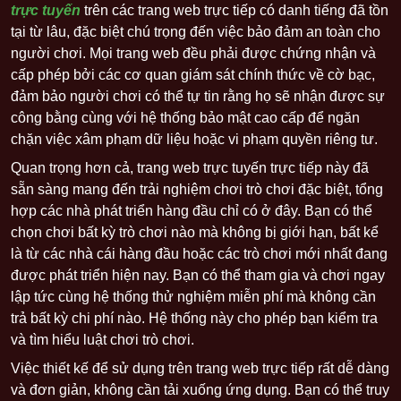
trực tuyến
trên các trang web trực tiếp có danh tiếng đã tồn
tại từ lâu, đặc biệt chú trọng đến việc bảo đảm an toàn cho
người chơi. Mọi trang web đều phải được chứng nhận và
cấp phép bởi các cơ quan giám sát chính thức về cờ bạc,
đảm bảo người chơi có thể tự tin rằng họ sẽ nhận được sự
công bằng cùng với hệ thống bảo mật cao cấp để ngăn
chặn việc xâm phạm dữ liệu hoặc vi phạm quyền riêng tư.
Quan trọng hơn cả, trang web trực tuyến trực tiếp này đã
sẵn sàng mang đến trải nghiệm chơi trò chơi đặc biệt, tổng
hợp các nhà phát triển hàng đầu chỉ có ở đây. Bạn có thể
chọn chơi bất kỳ trò chơi nào mà không bị giới hạn, bất kể
là từ các nhà cái hàng đầu hoặc các trò chơi mới nhất đang
được phát triển hiện nay. Bạn có thể tham gia và chơi ngay
lập tức cùng hệ thống thử nghiệm miễn phí mà không cần
trả bất kỳ chi phí nào. Hệ thống này cho phép bạn kiểm tra
và tìm hiểu luật chơi trò chơi.
Việc thiết kế để sử dụng trên trang web trực tiếp rất dễ dàng
và đơn giản, không cần tải xuống ứng dụng. Bạn có thể truy