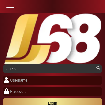
Login