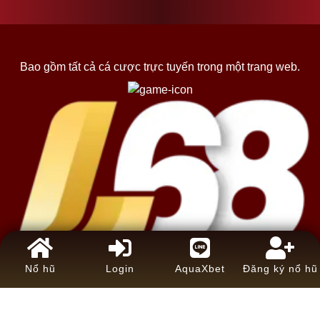
Bao gồm tất cả cá cược trực tuyến trong một trang web.
Copyright © 2024. AquaXbet All rights reserved.
Nổ hũ
Login
AquaXbet
Đăng ký nổ hũ
LOG-IN