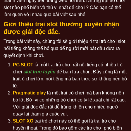
thành viên ngay trên trang web nói trên. Những trại trò chơi
slot nào phổ biến và thú vị nhất để chơi ? Các bạn có thể
làm quen với nhau qua bài viết sau nhé.
Giới thiệu trại slot thường xuyên nhận
được giải độc đắc.
Trong bài viết này, chúng tôi sẽ giới thiệu 4 trại trò chơi slot
nổi tiếng không thể bỏ qua để người mới bắt đầu đưa ra
quyết định khi chơi.
PG SLOT
là một trại trò chơi rất nổi tiếng có nhiều trò
chơi
slot trực tuyến
để bạn lựa chọn. Đây cũng là một
trạitrò chơi lớn, nổi tiếng mà bạn thực sự không nên bỏ
lỡ.
Pragmatic play
là một trại trò chơi mà bạn không nên
bỏ lỡ. Bởi vì có những trò chơi có tỷ lệ xuất chi rất cao.
Với giải độc đắc rất dễ trúng khiến cho nhiều người
quay lại tham gia cuộc vui.
SLOT XO
trại trò chơi này có thể gọi là trại trò chơi
huyền thoại. Trong đó bao gồm các trò chơi phổ biến