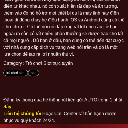
điện tử khác nhau, nó còn xuất hiện rất đẹp và ấn tượng,
thêm vào đó nó hỗ trợ mọi thiết bị dù là máy tính hay điện
thoại di động chạy hệ điều hành iOS và Android cũng có thể
chơi được. Có thể nói nó đáp ứng rất tốt nhu cầu cờ bạc
ngoài ra còn có rất nhiều phần thưởng sẽ được trao cho tất
cả mọi người. Dù bạn ở đâu, bạn cũng có thể đến đặt cược
với nhà cung cấp dịch vụ trang web nói trên và đó là một
lựa chọn để tạo ra lợi nhuận thú vị.
Category :
Trò chơi Slot trực tuyến
trò chơi slot
slot
Đăng ký thông qua hệ thống rút tiền gửi AUTO trong 1 phút.
đây
Liên hệ chúng tôi
Hoặc Call Center rất hân hạnh được
phục vụ quý khách 24/24.