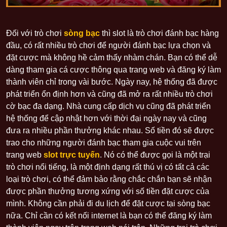
Đối với trò chơi
sòng bạc
thì slot là trò chơi đánh bạc hàng
đầu, có rất nhiều trò chơi để người đánh bạc lựa chọn và
đặt cược mà không hề cảm thấy nhàm chán. Bạn có thể dễ
dàng tham gia cá cược thông qua trang web và đăng ký làm
thành viên chỉ trong vài bước. Ngày nay, hệ thống đã được
phát triển ổn định hơn và cũng đã mở ra rất nhiều trò chơi
cờ bạc đa dạng. Nhà cung cấp dịch vụ cũng đã phát triển
hệ thống để cập nhật hơn với thời đại ngày nay và cũng
đưa ra nhiều phần thưởng khác nhau. Số tiền đó sẽ được
trao cho những người đánh bạc tham gia cuộc vui trên
trang web
slot trực tuyến
. Nó có thể được gọi là một trại
trò chơi nổi tiếng, là một định dạng rất thú vị có tất cả các
loại trò chơi, có thể đảm bảo rằng chắc chắn bạn sẽ nhận
được phần thưởng tương xứng với số tiền đặt cược của
mình. Không cần phải đi du lịch để đặt cược tại sòng bạc
nữa. Chỉ cần có kết nối internet là bạn có thể đăng ký làm