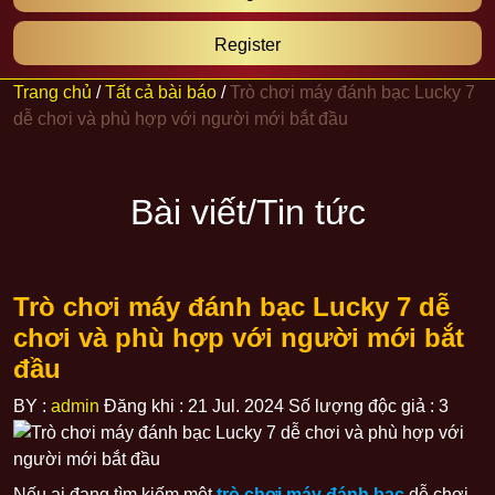
Register
Trang chủ
/
Tất cả bài báo
/
Trò chơi máy đánh bạc Lucky 7
dễ chơi và phù hợp với người mới bắt đầu
Bài viết/Tin tức
Trò chơi máy đánh bạc Lucky 7 dễ
chơi và phù hợp với người mới bắt
đầu
BY :
admin
Đăng khi : 21 Jul. 2024
Số lượng độc giả : 3
Nếu ai đang tìm kiếm một
trò chơi máy đánh bạc
dễ chơi,