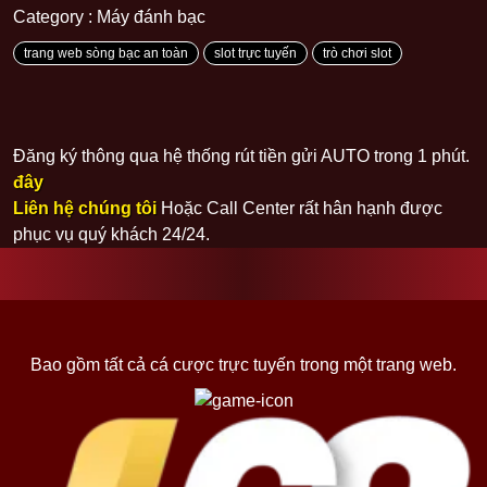
Category :
Máy đánh bạc
trang web sòng bạc an toàn
slot trực tuyến
trò chơi slot
Đăng ký thông qua hệ thống rút tiền gửi AUTO trong 1 phút.
đây
Liên hệ chúng tôi
Hoặc Call Center rất hân hạnh được
phục vụ quý khách 24/24.
Bao gồm tất cả cá cược trực tuyến trong một trang web.