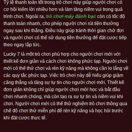
Tỷ lệ thanh toán tốt trong trò chơi này giúp người chơi có
cơ hội kiếm lời nhiều hơn và làm tăng niềm vui trong quá
trình chơi. Ngoài ra,
trò chơi máy đánh bạc
còn có tốc độ
thanh toán nhanh, cho phép người chơi rút tiền thưởng
ngay sau khi thắng. Điều này giúp tránh thời gian chờ đợi
và người chơi có thể sử dụng tiền thưởng để đặt cược tiếp
theo ngay lập tức.
Lucky 7 là một trò chơi phù hợp cho người chơi mới với
thiết kế đơn giản và cách chơi không phức tạp. Người chơi
mới có thể thử chơi và rèn kỹ năng mà không cần lo lắng về
các quy tắc phức tạp. Việc trò chơi này dễ hiểu giúp giảm
căng thẳng và tăng sự tự tin cho người chơi mới. Thiết kế
đơn giản không chỉ giúp người chơi mới học và bắt đầu
chơi nhanh chóng, mà còn tạo ra sự tự tin và niềm vui khi
chơi. Người chơi mới có thể thử nghiệm trò chơi thông qua
chế độ chơi thử miễn phí để rèn kỹ năng và học hỏi trước
khi đặt cược thực tế.