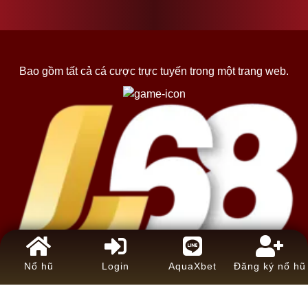
Bao gồm tất cả cá cược trực tuyến trong một trang web.
Copyright © 2024. AquaXbet All rights reserved.
Nổ hũ
Login
AquaXbet
Đăng ký nổ hũ
LOG-IN