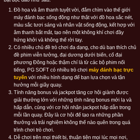
Đồ họa và âm thanh tuyệt vời, đắm chìm vào thế giới
máy đánh bạc sống động như thật với đồ họa sắc nét,
màu sắc tươi sáng và nhân vật sống động, kết hợp với
âm thanh bắt mắt, tạo nên một không khí chơi đầy
hứng khởi và không thể rời tay.
Có nhiều chủ đề trò chơi đa dạng, cho dù bạn thích chủ
đề phim viễn tưởng, đại dương dưới biển, cổ đại
phương Đông hoặc thậm chí là từ các bộ phim nổi
tiếng, PG SOFT có nhiều trò chơi
máy đánh bạc trực
tuyến
với nhiều hình dạng để bạn lựa chọn và tận
hưởng mỗi giây quay.
Tính năng bonus và jackpot tăng cơ hội giành được
giải thưởng lớn với những tính năng bonus mới lạ và
hấp dẫn, cùng với cơ hội nhận jackpot hấp dẫn trong
mỗi lần quay. Đây là cơ hội để tạo ra những phần
thưởng và trải nghiệm không thể nào quên trong quá
trình chơi trò chơi.
Dễ chơi trên mọi thiết bị, thuận tiện mọi lúc mọi nơi,