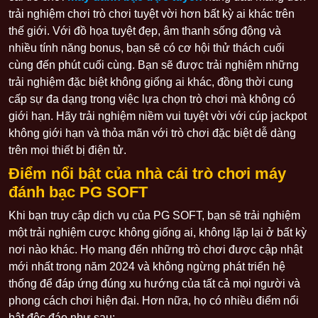
trải nghiệm chơi trò chơi tuyệt vời hơn bất kỳ ai khác trên
thế giới. Với đồ họa tuyệt đẹp, âm thanh sống động và
nhiều tính năng bonus, bạn sẽ có cơ hội thử thách cuối
cùng đến phút cuối cùng. Bạn sẽ được trải nghiệm những
trải nghiệm đặc biệt không giống ai khác, đồng thời cung
cấp sự đa dạng trong việc lựa chọn trò chơi mà không có
giới hạn. Hãy trải nghiệm niềm vui tuyệt vời với cúp jackpot
không giới hạn và thỏa mãn với trò chơi đặc biệt dễ dàng
trên mọi thiết bị điện tử.
Điểm nổi bật của nhà cái trò chơi máy
đánh bạc PG SOFT
Khi bạn truy cập dịch vụ của PG SOFT, bạn sẽ trải nghiệm
một trải nghiệm cược không giống ai, không lặp lại ở bất kỳ
nơi nào khác. Họ mang đến những trò chơi được cập nhật
mới nhất trong năm 2024 và không ngừng phát triển hệ
thống để đáp ứng đúng xu hướng của tất cả mọi người và
phong cách chơi hiện đại. Hơn nữa, họ có nhiều điểm nổi
bật độc đáo như sau: