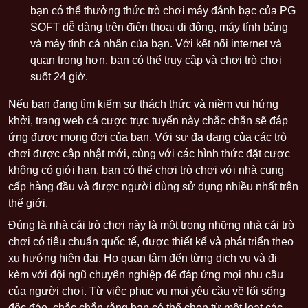
bạn có thể thưởng thức trò chơi máy đánh bạc của PG
SOFT dễ dàng trên điện thoại di động, máy tính bảng
và máy tính cá nhân của bạn. Với kết nối internet và
quan trọng hơn, bạn có thể truy cập và chơi trò chơi
suốt 24 giờ.
Nếu bạn đang tìm kiếm sự thách thức và niềm vui hứng
khởi, trang web cá cược trực tuyến này chắc chắn sẽ đáp
ứng được mong đợi của bạn. Với sự đa dạng của các trò
chơi được cập nhật mới, cùng với các hình thức đặt cược
không có giới hạn, bạn có thể chơi trò chơi với nhà cung
cấp hàng đầu và được người dùng sử dụng nhiều nhất trên
thế giới.
Đúng là nhà cái trò chơi này là một trong những nhà cái trò
chơi có tiêu chuẩn quốc tế, được thiết kế và phát triển theo
xu hướng hiện đại. Họ quan tâm đến từng dịch vụ và đi
kèm với đội ngũ chuyên nghiệp để đáp ứng mọi nhu cầu
của người chơi. Từ việc phục vụ mọi yêu cầu về lối sống
độc đáo, chắc chắn rằng bạn có thể chọn từ một loạt các