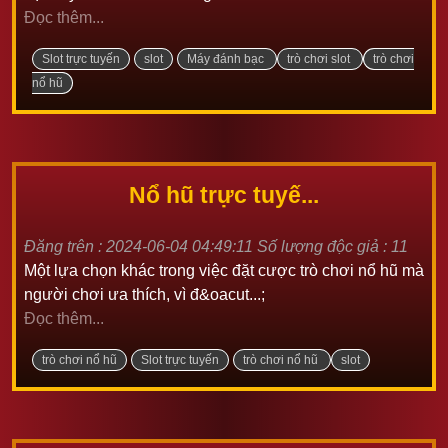
Đọc thêm...
Slot trực tuyến
slot
Máy đánh bạc
trò chơi slot
trò chơi
nổ hũ
Nổ hũ trực tuyế...
Đăng trên : 2024-06-04 04:49:11
Số lượng độc giả : 11
Một lựa chọn khác trong việc đặt cược trò chơi nổ hũ mà
người chơi ưa thích, vì đ&oacut...;
Đọc thêm...
trò chơi nổ hũ
Slot trực tuyến
trò chơi nổ hũ
slot