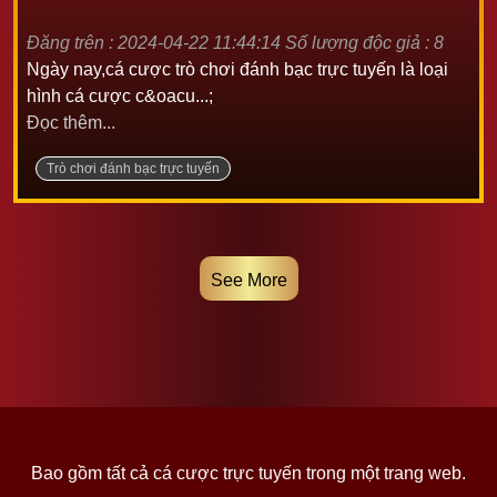
Đăng trên : 2024-04-22 11:44:14
Số lượng độc giả : 8
Ngày nay,cá cược trò chơi đánh bạc trực tuyến là loại
hình cá cược c&oacu...;
Đọc thêm...
Trò chơi đánh bạc trực tuyến
See More
Bao gồm tất cả cá cược trực tuyến trong một trang web.