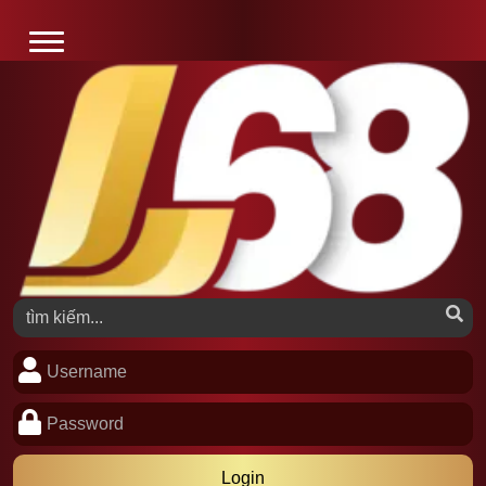
Login