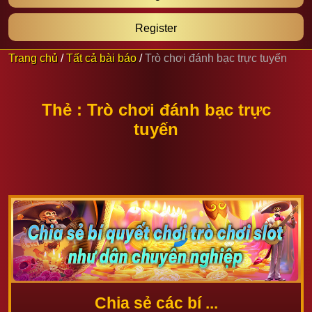
Register
Trang chủ
/
Tất cả bài báo
/
Trò chơi đánh bạc trực tuyến
Thẻ : Trò chơi đánh bạc trực
tuyến
Chia sẻ các bí ...