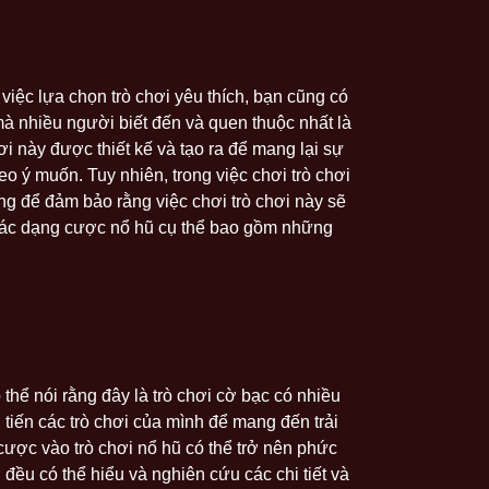
việc lựa chọn trò chơi yêu thích, bạn cũng có
mà nhiều người biết đến và quen thuộc nhất là
ơi này được thiết kế và tạo ra để mang lại sự
o ý muốn. Tuy nhiên, trong việc chơi trò chơi
ụng để đảm bảo rằng việc chơi trò chơi này sẽ
ệu các dạng cược nổ hũ cụ thể bao gồm những
 thể nói rằng đây là trò chơi cờ bạc có nhiều
 tiến các trò chơi của mình để mang đến trải
cược vào trò chơi nổ hũ có thể trở nên phức
đều có thể hiểu và nghiên cứu các chi tiết và