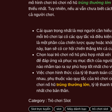
mô hình chơi trò chơi nổ hũ
trúng thư
ởng lớn
thiểu nhất. Tuy nhiên, nếu ai vẫn chưa biết các
cả người chơi.
Cái quan trọng nhất là mọi người cần hiểu
mỗi trò chơi lại có các quy tắc và điều ki
là một phần của chiến lược quay hoặc khởi
này, bạn sẽ có cơ hội chiến thắng khi cá 
Chọn loại trò chơi nổ hũ phù hợp nhất với 
để đáp ứng và phục vụ mục đích của người 
nào nhằm tạo ra sự phù hợp tốt nhất cho v
Việc chọn hình thức của tỷ lệ thanh toán c
nhau, phụ thuộc vào quy tắc của trò chơi 
chơi nổ hũ
trúng thư
ởng lớn
, tỷ lệ than
nhất cho bản thân.
Category :
Trò chơi Slot
Slot trực tuyến
slot
Máy đánh bạc
trò chơi slot